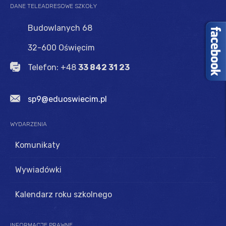
DANE
TELEADRESOWE SZKOŁY
Budowlanych 68
32-600 Oświęcim
Telefon: +48
33 842 31 23
sp9@eduoswiecim.pl
WYDARZENIA
Komunikaty
Wywiadówki
Kalendarz roku szkolnego
INFORMACJE
PRAWNE